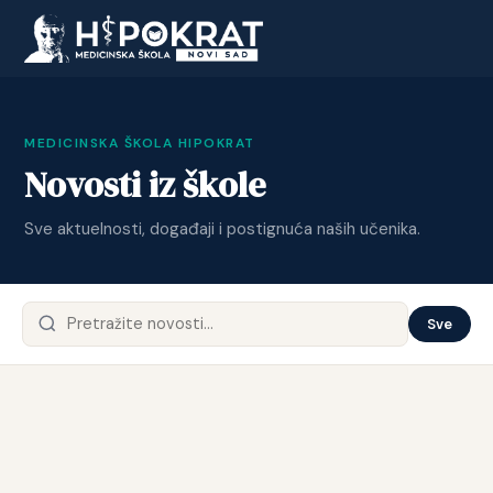
MEDICINSKA ŠKOLA HIPOKRAT
Novosti iz škole
Sve aktuelnosti, događaji i postignuća naših učenika.
Sve