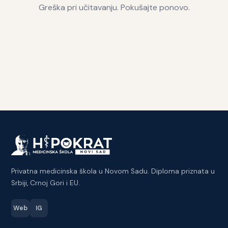
Greška pri učitavanju. Pokušajte ponovo.
Privatna medicinska škola u Novom Sadu. Diploma priznata u
Srbiji, Crnoj Gori i EU.
Web
IG